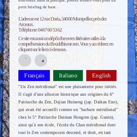
nouveaux dans la pratique, prenez rendez-vous pour un
petit briefing de base.
L'adresse est 12 rue Doria, 34000 Montpellier, près des
Arceaux.
Téléphone: 0467 60 53 62
Ce site est aussi un dépôt d'oeuvres littéraires utiles à la
compréhension du Bouddhisme zen. Vous y accéderez en
cliquant sur le lien ci-dessous.
Français
Italiano
English
"Un Zen méridional" est une plaisanterie pour initiés.
Il s'agit d'une allusion historique aux origines du 6°
Patriarche du Zen, Dajian Huineng (jap. Daikan Eno),
qui avait été accueilli comme un "barbare méridional"
chez le 5° Patriarche Daiman Hongren (jap. Gunin),
ainsi qu'à son école, l'école du Chan méridional dont
tout le Zen contemporain descend, et dont, en tant